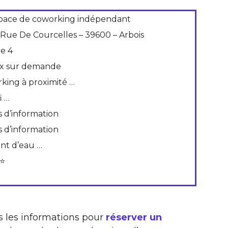
pace de coworking indépendant
 Rue De Courcelles – 39600 – Arbois
de 4
ix sur demande
rking à proximité …
i …
s d’information
s d’information
int d’eau …
⭐
s les informations pour
réserver un