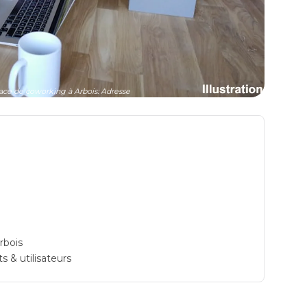
ce de coworking à Arbois: Adresse
rbois
s & utilisateurs