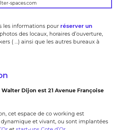
lter-spaces.com
s les informations pour
réserver un
 photos des locaux, horaires d’ouverture,
ers ( …) ainsi que les autres bureaux à
on
 Walter Dijon est 21 Avenue Françoise
jon, cet espace de co working est
 dynamique et vivant, ou sont implantées
’Or
et
start-ups Cote d’Or
.