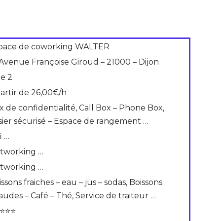
pace de coworking WALTER
 Avenue Françoise Giroud – 21000 – Dijon
de 2
partir de 26,00€/h
x de confidentialité, Call Box – Phone Box,
sier sécurisé – Espace de rangement …
i …
tworking …
tworking …
ssons fraiches – eau – jus – sodas, Boissons
audes – Café – Thé, Service de traiteur …
⭐⭐⭐