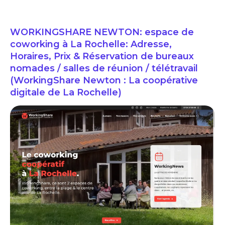
WORKINGSHARE NEWTON: espace de
coworking à La Rochelle: Adresse,
Horaires, Prix & Réservation de bureaux
nomades / salles de réunion / télétravail
(WorkingShare Newton : La coopérative
digitale de La Rochelle)