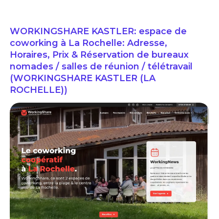
WORKINGSHARE KASTLER: espace de
coworking à La Rochelle: Adresse,
Horaires, Prix & Réservation de bureaux
nomades / salles de réunion / télétravail
(WORKINGSHARE KASTLER (LA
ROCHELLE))