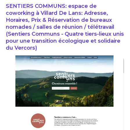
SENTIERS COMMUNS: espace de
coworking à Villard De Lans: Adresse,
Horaires, Prix & Réservation de bureaux
nomades / salles de réunion / télétravail
(Sentiers Communs - Quatre tiers-lieux unis
pour une transition écologique et solidaire
du Vercors)