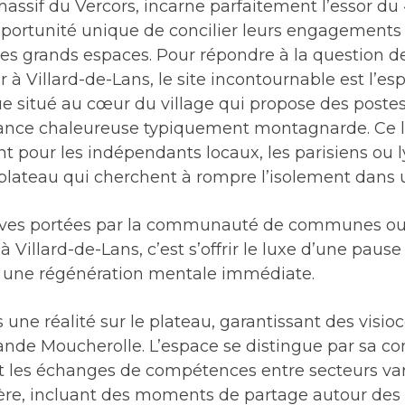
assif du Vercors, incarne parfaitement l’essor du «
 opportunité unique de concilier leurs engagements
es grands espaces. Pour répondre à la question de
 à Villard-de-Lans, le site incontournable est l’es
e situé au cœur du village qui propose des postes
iance chaleureuse typiquement montagnarde. Ce li
ent pour les indépendants locaux, les parisiens ou 
 plateau qui cherchent à rompre l’isolement dans 
tives portées par la communauté de communes ou
er à Villard-de-Lans, c’est s’offrir le luxe d’une paus
 une régénération mentale immédiate.
 une réalité sur le plateau, garantissant des visi
de Moucherolle. L’espace se distingue par sa convi
t les échanges de compétences entre secteurs varié
ière, incluant des moments de partage autour des p