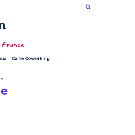
n France
ieux
Carte Coworking
ie
ie