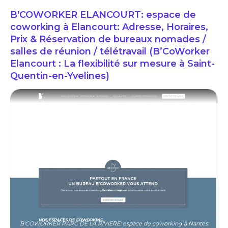
B'COWORKER ELANCOURT: espace de
coworking à Elancourt: Adresse, Horaires,
Prix & Réservation de bureaux nomades /
salles de réunion / télétravail (B’CoWorker
Elancourt : La flexibilité sur mesure à Saint-
Quentin-en-Yvelines)
B'COWORKER PARC DE LA RIVIERE: espace de coworking à Nantes: