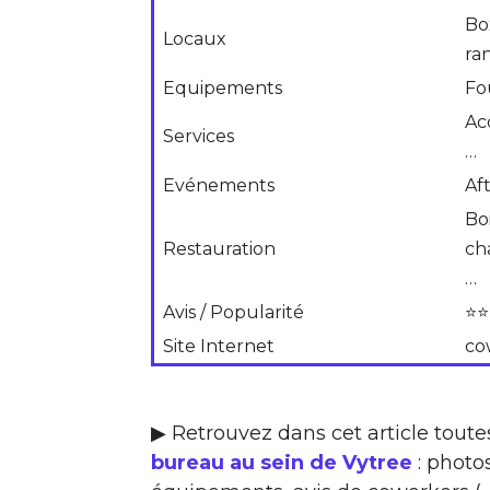
Bo
Locaux
ra
Equipements
Fo
Ac
Services
…
Evénements
Af
Boi
Restauration
ch
…
Avis / Popularité
⭐⭐
Site Internet
co
▶ Retrouvez dans cet article toute
bureau au sein de Vytree
: photos