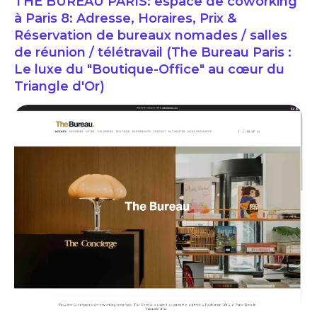
THE BUREAU PARIS: espace de coworking
à Paris 8: Adresse, Horaires, Prix &
Réservation de bureaux nomades / salles
de réunion / télétravail (The Bureau Paris :
Le luxe du "Boutique-Office" au cœur du
Triangle d'Or)
THE BUREAU MONSIGNY: espace de coworking à Paris 2: Adresse