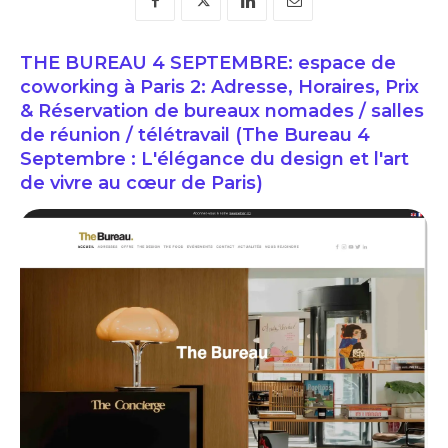
THE BUREAU 4 SEPTEMBRE: espace de
coworking à Paris 2: Adresse, Horaires, Prix
& Réservation de bureaux nomades / salles
de réunion / télétravail (The Bureau 4
Septembre : L'élégance du design et l'art
de vivre au cœur de Paris)