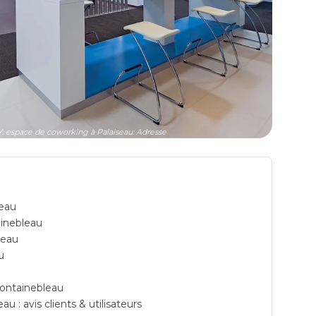
espace de coworking à Palaiseau: Adresse
leau
inebleau
leau
u
Fontainebleau
 : avis clients & utilisateurs