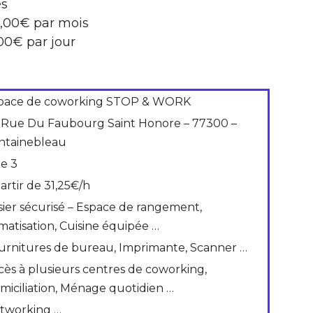
es
8,00€ par mois
,00€ par jour
pace de coworking STOP & WORK
 Rue Du Faubourg Saint Honore – 77300 –
ntainebleau
de 3
artir de 31,25€/h
sier sécurisé – Espace de rangement,
imatisation, Cuisine équipée …
urnitures de bureau, Imprimante, Scanner …
cès à plusieurs centres de coworking,
miciliation, Ménage quotidien …
tworking …