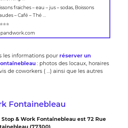
ssons fraiches – eau – jus – sodas, Boissons
audes – Café – Thé …
⭐⭐⭐
opandwork.com
s les informations pour
réserver un
Fontainebleau
: photos des locaux, horaires
vis de coworkers ( …) ainsi que les autres
rk Fontainebleau
 Stop & Work Fontainebleau est 72 Rue
tainebleau (77300)
.