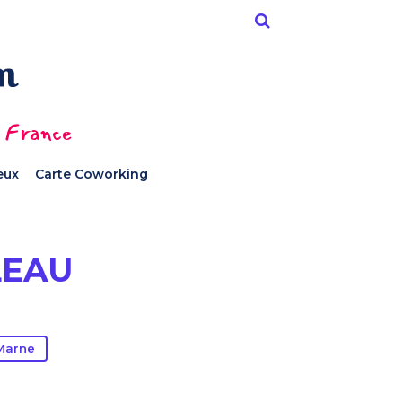
n France
ieux
Carte Coworking
U
LEAU
Marne