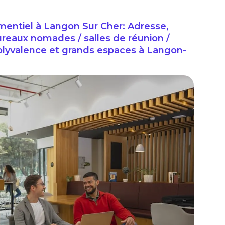
ntiel à Langon Sur Cher: Adresse,
ureaux nomades / salles de réunion /
Polyvalence et grands espaces à Langon-