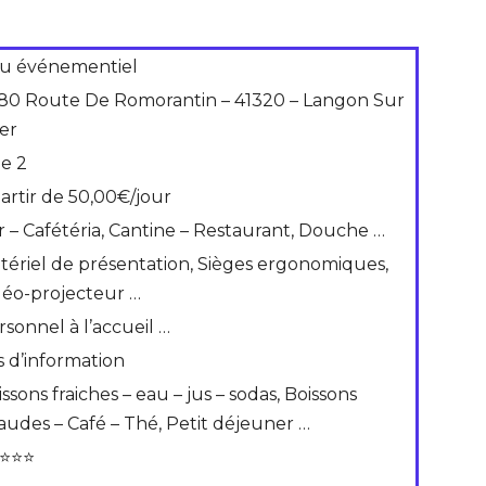
eu événementiel
80 Route De Romorantin – 41320 – Langon Sur
er
de 2
partir de 50,00€/jour
r – Cafétéria, Cantine – Restaurant, Douche …
tériel de présentation, Sièges ergonomiques,
déo-projecteur …
rsonnel à l’accueil …
s d’information
ssons fraiches – eau – jus – sodas, Boissons
audes – Café – Thé, Petit déjeuner …
⭐⭐⭐