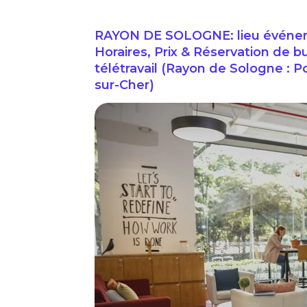
RAYON DE SOLOGNE: lieu événeme
Horaires, Prix & Réservation de b
télétravail (Rayon de Sologne : 
sur-Cher)