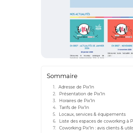
PIX'IN: espace de 
Sommaire
Adresse de Pix’In
Présentation de Pix’In
Horaires de Pix’In
Tarifs de Pix’In
Locaux, services & équipements
Liste des espaces de coworking à P
Coworking Pix’In : avis clients & util