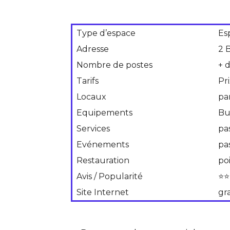
Type d’espace
Es
Adresse
2 
Nombre de postes
+ 
Tarifs
Pr
Locaux
pa
Equipements
Bu
Services
pa
Evénements
pa
Restauration
po
Avis / Popularité
⭐⭐
Site Internet
gr