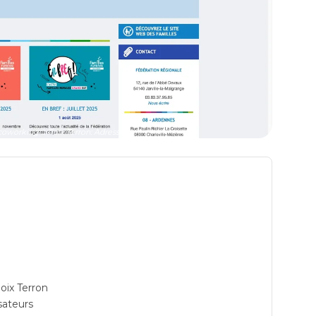
coworking à Poix Terron: Adresse
oix Terron
isateurs