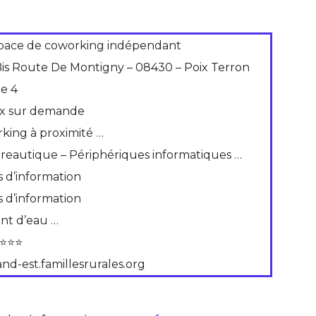
pace de coworking indépendant
Bis Route De Montigny – 08430 – Poix Terron
de 4
ix sur demande
rking à proximité …
reautique – Périphériques informatiques …
s d’information
s d’information
int d’eau …
⭐⭐⭐
and-est.famillesrurales.org