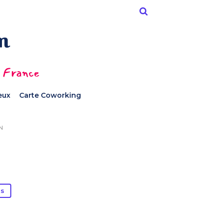
n France
ieux
Carte Coworking
N
es