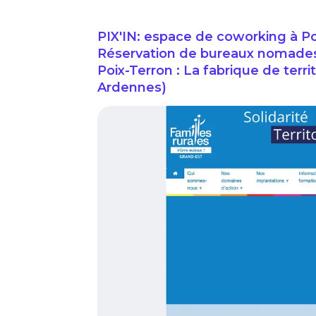
PIX'IN: espace de coworking à Poi
Réservation de bureaux nomades / 
Poix-Terron : La fabrique de territ
Ardennes)