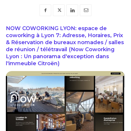
NOW COWORKING LYON: espace de
coworking à Lyon 7: Adresse, Horaires, Prix
& Réservation de bureaux nomades / salles
de réunion / télétravail (Now Coworking
Lyon : Un panorama d'exception dans
l'immeuble Citroën)