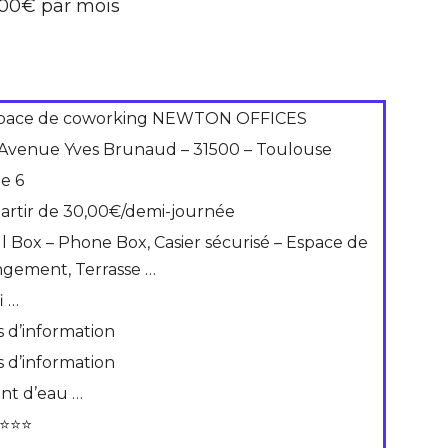
5,00€ par mois
pace de coworking NEWTON OFFICES
 Avenue Yves Brunaud – 31500 – Toulouse
de 6
partir de 30,00€/demi-journée
ll Box – Phone Box, Casier sécurisé – Espace de
ngement, Terrasse …
i …
s d’information
s d’information
int d’eau …
⭐⭐⭐