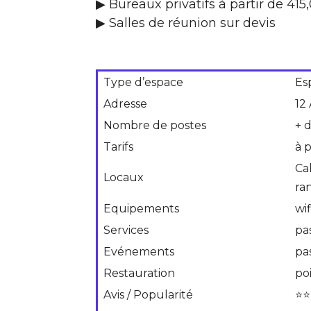
▶ Bureaux privatifs à partir de 41
▶ Salles de réunion sur devis
Type d’espace
Es
Adresse
12
Nombre de postes
+ 
Tarifs
à 
Ca
Locaux
ra
Equipements
wif
Services
pa
Evénements
pa
Restauration
po
Avis / Popularité
⭐⭐