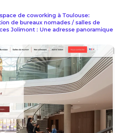
ace de coworking à Toulouse:
ation de bureaux nomades / salles de
fices Jolimont : Une adresse panoramique