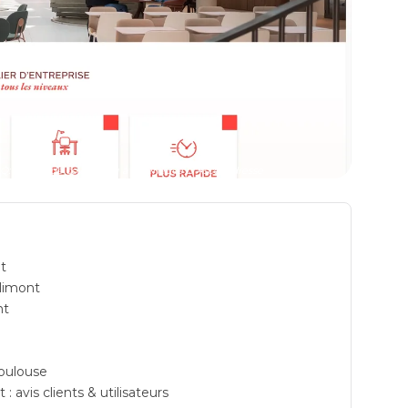
espace de coworking à Villeneuve D'Ascq: Adresse
t
limont
nt
Toulouse
avis clients & utilisateurs