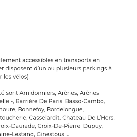
ilement accessibles en transports en
 disposent d’un ou plusieurs parkings à
 les vélos).
ité sont Amidonniers, Arènes, Arènes
le -, Barrière De Paris, Basso-Cambo,
onhoure, Bonnefoy, Bordelongue,
toucherie, Casselardit, Chateau De L’Hers,
roix-Daurade, Croix-De-Pierre, Dupuy,
ine-Lestang, Ginestous …