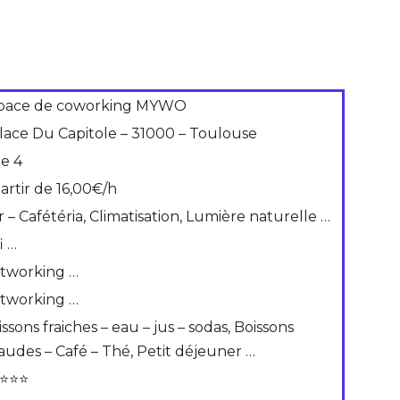
pace de coworking MYWO
Place Du Capitole – 31000 – Toulouse
de 4
partir de 16,00€/h
r – Cafétéria, Climatisation, Lumière naturelle …
i …
tworking …
tworking …
ssons fraiches – eau – jus – sodas, Boissons
audes – Café – Thé, Petit déjeuner …
⭐⭐⭐