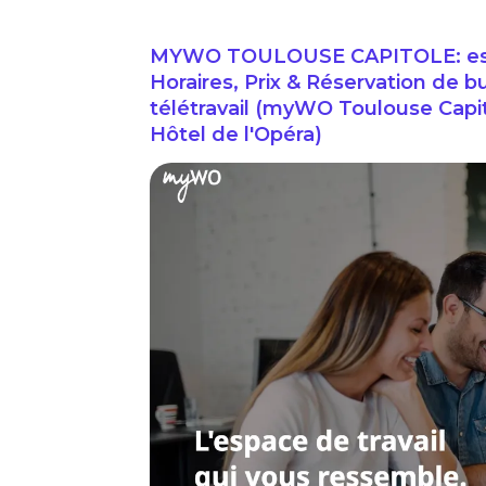
MYWO TOULOUSE CAPITOLE: espa
Horaires, Prix & Réservation de b
télétravail (myWO Toulouse Capito
Hôtel de l'Opéra)