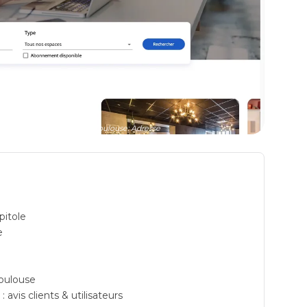
space de coworking à Toulouse: Adresse
e
pitole
e
Toulouse
vis clients & utilisateurs