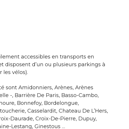
ilement accessibles en transports en
 disposent d’un ou plusieurs parkings à
 les vélos).
ité sont Amidonniers, Arènes, Arènes
le -, Barrière De Paris, Basso-Cambo,
onhoure, Bonnefoy, Bordelongue,
toucherie, Casselardit, Chateau De L’Hers,
roix-Daurade, Croix-De-Pierre, Dupuy,
ine-Lestang, Ginestous …