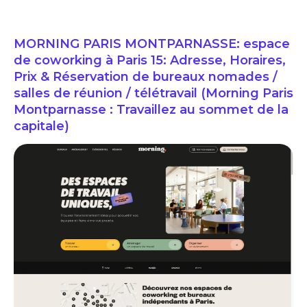
MORNING PARIS MONTPARNASSE: espace
de coworking à Paris 15: Adresse, Horaires,
Prix & Réservation de bureaux nomades /
salles de réunion / télétravail (Morning Paris
Montparnasse : Travaillez au sommet de la
capitale)