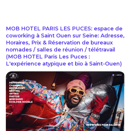
MOB HOTEL PARIS LES PUCES: espace de
coworking à Saint Ouen sur Seine: Adresse,
Horaires, Prix & Réservation de bureaux
nomades / salles de réunion / télétravail
(MOB HOTEL Paris Les Puces :
L'expérience atypique et bio à Saint-Ouen)