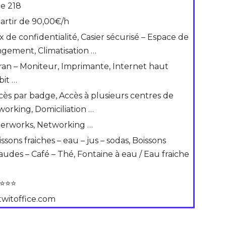
de 218
partir de 90,00€/h
x de confidentialité, Casier sécurisé – Espace de
ngement, Climatisation …
ran – Moniteur, Imprimante, Internet haut
bit …
cès par badge, Accès à plusieurs centres de
working, Domiciliation …
terworks, Networking …
ssons fraiches – eau – jus – sodas, Boissons
audes – Café – Thé, Fontaine à eau / Eau fraiche
⭐⭐⭐
twitoffice.com