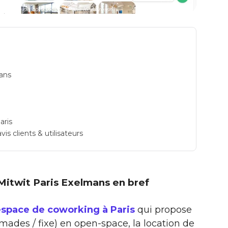
space de coworking à Paris 16: Adresse
mans
aris
is clients & utilisateurs
: Mitwit Paris Exelmans en bref
espace de coworking à Paris
qui propose
omades / fixe) en open-space, la location de