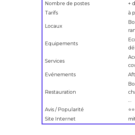
Nombre de postes
+ 
Tarifs
à 
Bo
Locaux
ra
Ec
Equipements
dé
Ac
Services
co
Evénements
Af
Boi
Restauration
ch
…
Avis / Popularité
⭐⭐
Site Internet
mi