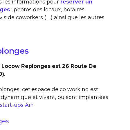
s les informations pour
réserver un
nges
: photos des locaux, horaires
vis de coworkers ( …) ainsi que les autres
plonges
e Locow Replonges est 26 Route De
0)
.
eplonges, cet espace de co working est
 dynamique et vivant, ou sont implantées
start-ups Ain
.
ges