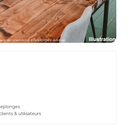
e de coworking à Replonges: Adresse
Replonges
ients & utilisateurs