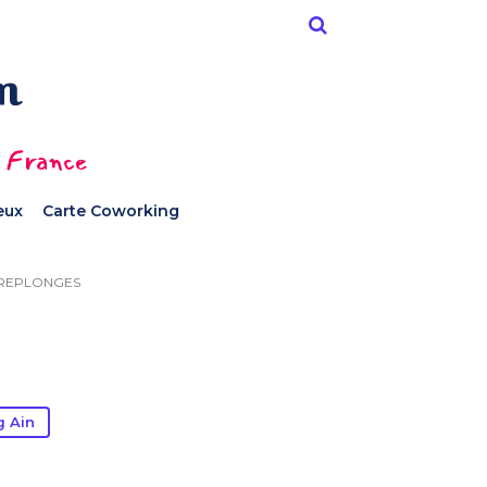
n France
ieux
Carte Coworking
REPLONGES
g Ain