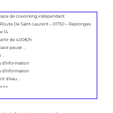
pace de coworking indépendant
 Route De Saint-Laurent – 01750 – Replonges
de 14
partir de 4,00€/h
pace pause …
i …
s d’information
s d’information
int d’eau …
⭐⭐⭐