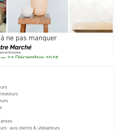
S: espace de coworking à Nantes: Adresse
eurs
Createurs
eurs
s
Nantes
 : avis clients & utilisateurs