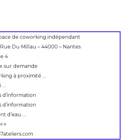
pace de coworking indépendant
 Rue Du Millau – 44000 – Nantes
de 4
ix sur demande
rking à proximité …
i …
s d’information
s d’information
int d’eau …
⭐⭐
67ateliers.com