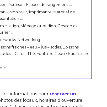
sier sécurisé – Espace de rangement …
ran – Moniteur, Imprimante, Matériel de
ésentation …
miciliation, Ménage quotidien, Gestion du
urrier …
terworks, Networking …
ssons fraiches – eau – jus – sodas, Boissons
audes – Café – Thé, Fontaine à eau / Eau fraiche
⭐⭐⭐
s les informations pour
réserver un
photos des locaux, horaires d’ouverture,
ers ( …) ainsi que les autres bureaux à