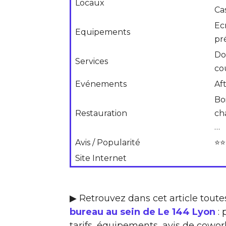
Locaux
Ca
Ec
Equipements
pr
Do
Services
co
Evénements
Af
Boi
Restauration
ch
…
Avis / Popularité
⭐⭐
Site Internet
▶ Retrouvez dans cet article toute
bureau au sein de Le 144 Lyon
: 
tarifs, équipements, avis de cowork