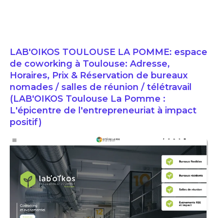
LAB'OIKOS TOULOUSE LA POMME: espace
de coworking à Toulouse: Adresse,
Horaires, Prix & Réservation de bureaux
nomades / salles de réunion / télétravail
(LAB'OIKOS Toulouse La Pomme :
L'épicentre de l'entrepreneuriat à impact
positif)