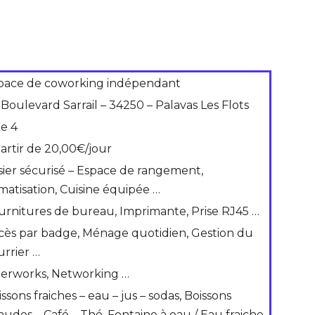
pace de coworking indépendant
 Boulevard Sarrail – 34250 – Palavas Les Flots
de 4
partir de 20,00€/jour
sier sécurisé – Espace de rangement,
imatisation, Cuisine équipée …
urnitures de bureau, Imprimante, Prise RJ45 …
cès par badge, Ménage quotidien, Gestion du
urrier …
terworks, Networking …
ssons fraiches – eau – jus – sodas, Boissons
audes – Café – Thé, Fontaine à eau / Eau fraiche