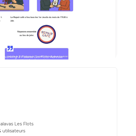
oworking à Palavas Les Flots: Adresse
alavas Les Flots
 utilisateurs