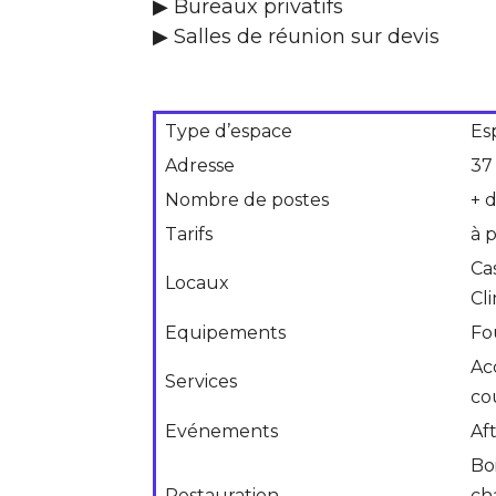
▶ Bureaux privatifs
▶ Salles de réunion sur devis
Type d’espace
Es
Adresse
37
Nombre de postes
+ 
Tarifs
à 
Ca
Locaux
Cl
Equipements
Fo
Ac
Services
co
Evénements
Af
Boi
Restauration
ch