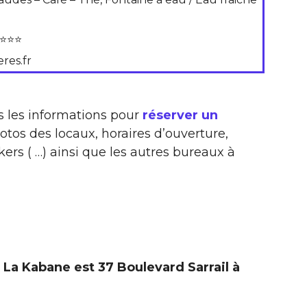
⭐⭐⭐
res.fr
s les informations pour
réserver un
otos des locaux, horaires d’ouverture,
ers ( …) ainsi que les autres bureaux à
La Kabane est 37 Boulevard Sarrail à