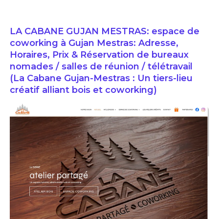
LA CABANE GUJAN MESTRAS: espace de
coworking à Gujan Mestras: Adresse,
Horaires, Prix & Réservation de bureaux
nomades / salles de réunion / télétravail
(La Cabane Gujan-Mestras : Un tiers-lieu
créatif alliant bois et coworking)