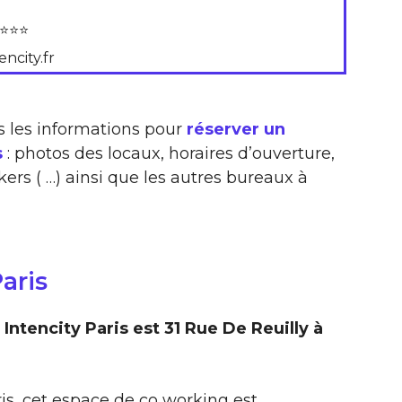
⭐⭐⭐
encity.fr
s les informations pour
réserver un
s
: photos des locaux, horaires d’ouverture,
ers ( …) ainsi que les autres bureaux à
aris
ntencity Paris est 31 Rue De Reuilly à
ris, cet espace de co working est