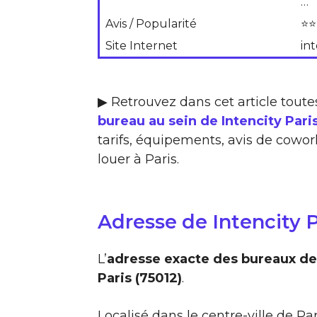
…
Avis / Popularité
⭐⭐
Site Internet
int
▶ Retrouvez dans cet article toute
bureau au sein de Intencity Pari
tarifs, équipements, avis de cowork
louer à Paris.
Adresse de Intencity P
L’
adresse exacte des bureaux de I
Paris (75012)
.
Localisé dans le centre-ville de Pa