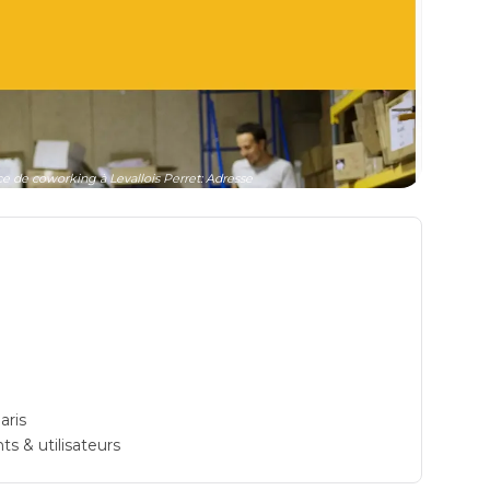
 de coworking à Levallois Perret: Adresse
aris
ts & utilisateurs