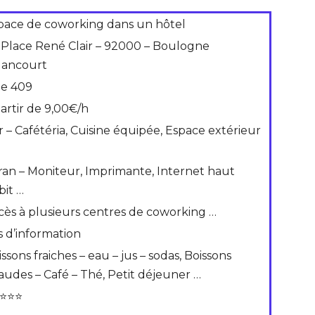
pace de coworking dans un hôtel
 Place René Clair – 92000 – Boulogne
llancourt
de 409
partir de 9,00€/h
r – Cafétéria, Cuisine équipée, Espace extérieur
ran – Moniteur, Imprimante, Internet haut
bit …
cès à plusieurs centres de coworking …
s d’information
ssons fraiches – eau – jus – sodas, Boissons
audes – Café – Thé, Petit déjeuner …
⭐⭐⭐