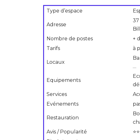
Type d’espace
Es
37
Adresse
Bi
Nombre de postes
+ 
Tarifs
à 
Ba
Locaux
…
Ec
Equipements
dé
Services
Ac
Evénements
pa
Boi
Restauration
ch
Avis / Popularité
⭐⭐