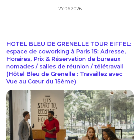
27.06.2026
HOTEL BLEU DE GRENELLE TOUR EIFFEL:
espace de coworking à Paris 15: Adresse,
Horaires, Prix & Réservation de bureaux
nomades / salles de réunion / télétravail
(Hôtel Bleu de Grenelle : Travaillez avec
Vue au Cœur du 15ème)