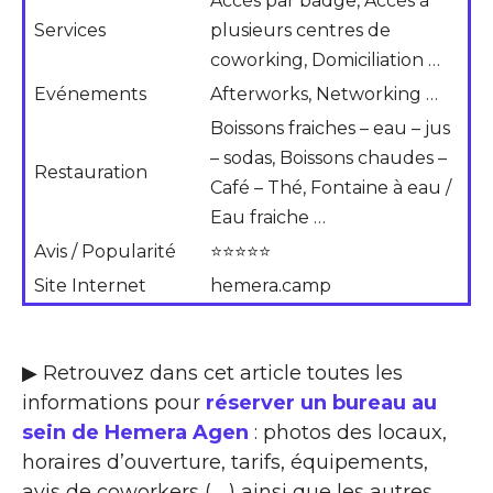
Accès par badge, Accès à
Services
plusieurs centres de
coworking, Domiciliation …
Evénements
Afterworks, Networking …
Boissons fraiches – eau – jus
– sodas, Boissons chaudes –
Restauration
Café – Thé, Fontaine à eau /
Eau fraiche …
Avis / Popularité
⭐⭐⭐⭐⭐
Site Internet
hemera.camp
▶ Retrouvez dans cet article toutes les
informations pour
réserver un bureau au
sein de Hemera Agen
: photos des locaux,
horaires d’ouverture, tarifs, équipements,
avis de coworkers ( …) ainsi que les autres