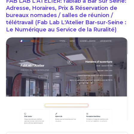
FAB LAB L'ATELIER: fablab à Bar Sur Seine:
Adresse, Horaires, Prix & Réservation de
bureaux nomades / salles de réunion /
télétravail (Fab Lab L'Atelier Bar-sur-Seine :
Le Numérique au Service de la Ruralité)
FAB LAB L'ATELIER: fablab à Bar Sur Seine: Adresse