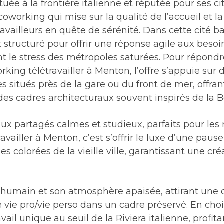
tuée à la frontière italienne et réputée pour ses ci
coworking qui mise sur la qualité de l’accueil et 
availleurs en quête de sérénité. Dans cette cité ba
est structuré pour offrir une réponse agile aux bes
le stress des métropoles saturées. Pour répondre
king télétravailler à Menton, l’offre s’appuie sur 
s situés près de la gare ou du front de mer, offran
des cadres architecturaux souvent inspirés de la 
ux partagés calmes et studieux, parfaits pour les
vailler à Menton, c’est s’offrir le luxe d’une pause
s colorées de la vieille ville, garantissant une cré
t humain et son atmosphère apaisée, attirant une c
 vie pro/vie perso dans un cadre préservé. En choisi
vail unique au seuil de la Riviera italienne, profitan