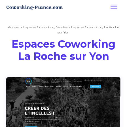
Accueil
Espaces Coworking Vendée
Espaces Coworking La Roche
sur Yon
Espaces Coworking
La Roche sur Yon