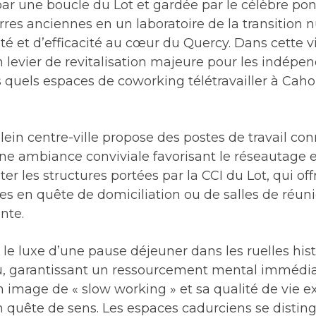
ar une boucle du Lot et gardée par le célèbre pont
res anciennes en un laboratoire de la transition 
té et d’efficacité au cœur du Quercy. Dans cette vill
un levier de revitalisation majeure pour les indépe
s quels espaces de coworking télétravailler à Caho
ein centre-ville propose des postes de travail conn
une ambiance conviviale favorisant le réseautage en
r les structures portées par la CCI du Lot, qui off
ses en quête de domiciliation ou de salles de réu
nte.
rir le luxe d’une pause déjeuner dans les ruelles his
, garantissant un ressourcement mental immédia
on image de « slow working » et sa qualité de vie 
en quête de sens. Les espaces cadurciens se disting