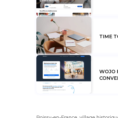
TIME T
WOJO 
CONVE
Roissy-en-France, village histori