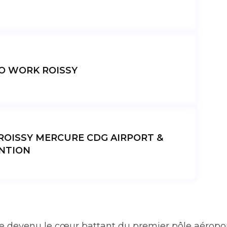
O WORK ROISSY
ROISSY MERCURE CDG AIRPORT &
NTION
que devenu le cœur battant du premier pôle aéropo