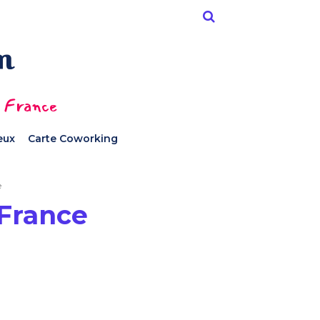
n France
ieux
Carte Coworking
e
 France