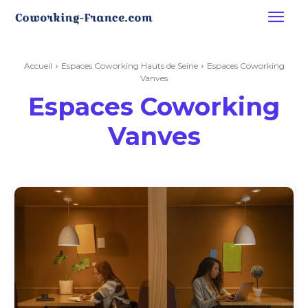
Accueil
Espaces Coworking Hauts de Seine
Espaces Coworking
Vanves
Espaces Coworking
Vanves