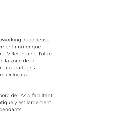
e coworking audacieuse
ppement numérique.
 Villefontaine, l’offre
de la zone de la
bureaux partagés
seaux locaux
ord de l’A43, facilitant
optique y est largement
épendants.