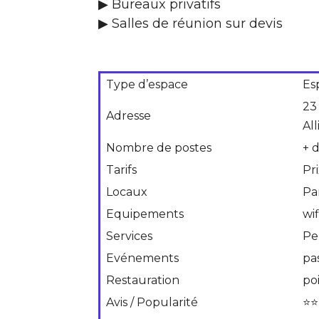
▶ Bureaux privatifs
▶ Salles de réunion sur devis
Type d’espace
Es
23
Adresse
All
Nombre de postes
+ 
Tarifs
Pr
Locaux
Pa
Equipements
wif
Services
Pe
Evénements
pa
Restauration
po
Avis / Popularité
⭐⭐