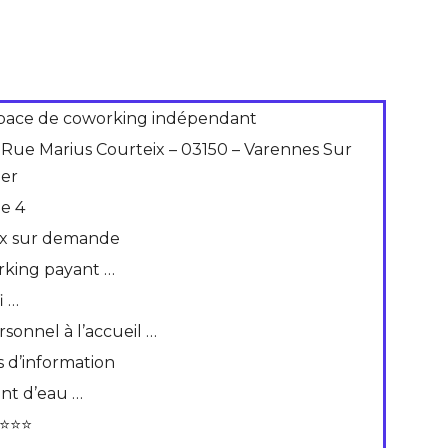
pace de coworking indépendant
 Rue Marius Courteix – 03150 – Varennes Sur
ier
de 4
ix sur demande
rking payant …
i …
rsonnel à l’accueil …
s d’information
int d’eau …
⭐⭐⭐