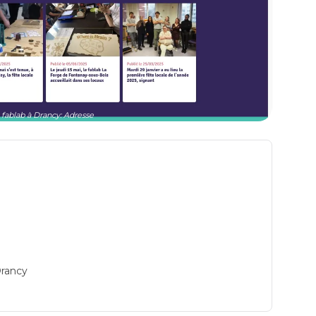
 fablab à Drancy: Adresse
Drancy