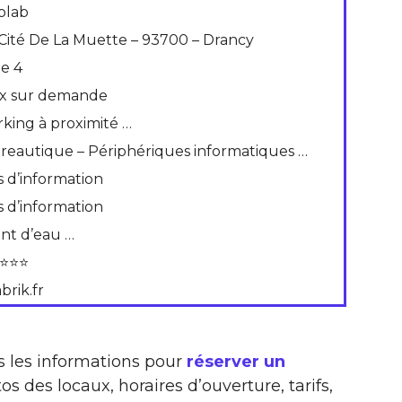
blab
 Cité De La Muette – 93700 – Drancy
de 4
ix sur demande
rking à proximité …
reautique – Périphériques informatiques …
s d’information
s d’information
int d’eau …
⭐⭐⭐
brik.fr
s les informations pour
réserver un
os des locaux, horaires d’ouverture, tarifs,