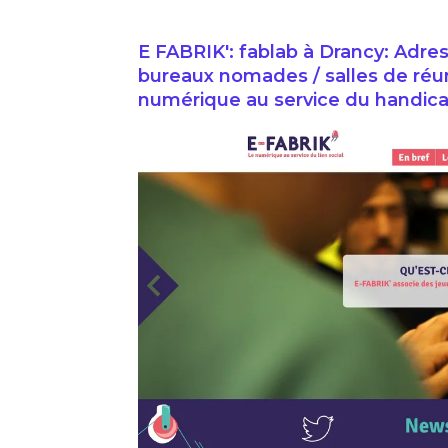
E FABRIK': fablab à Drancy: Adres
bureaux nomades / salles de réuni
numérique au service du handicap