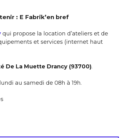
etenir : E Fabrik’en bref
y
qui propose la location d’ateliers et de
uipements et services (internet haut
ité De La Muette Drancy (93700)
.
 lundi au samedi de 08h à 19h.
es