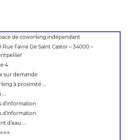
pace de coworking indépendant
0 Rue Favre De Saint Castor – 34000 –
ntpellier
de 4
ix sur demande
rking à proximité …
i …
s d’information
s d’information
int d’eau …
⭐⭐⭐