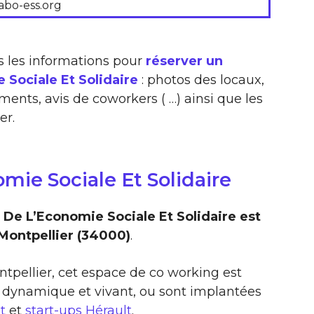
labo-ess.org
s les informations pour
réserver un
 Sociale Et Solidaire
: photos des locaux,
ements, avis de coworkers ( …) ainsi que les
er.
mie Sociale Et Solidaire
De L’Economie Sociale Et Solidaire est
 Montpellier (34000)
.
ntpellier, cet espace de co working est
 dynamique et vivant, ou sont implantées
t
et
start-ups Hérault
.