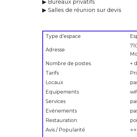
▶ Bureaux privatifs
▶ Salles de réunion sur devis
Type d’espace
Es
71
Adresse
Mo
Nombre de postes
+ 
Tarifs
Pr
Locaux
pa
Equipements
wif
Services
pa
Evénements
pa
Restauration
po
Avis / Popularité
⭐⭐