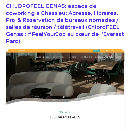
CHLOROFEEL GENAS: espace de
coworking à Chassieu: Adresse, Horaires,
Prix & Réservation de bureaux nomades /
salles de réunion / télétravail (ChloroFEEL
Genas : #FeelYourJob au cœur de l’Everest
Parc)
CHLOROFEEL MEYZIEU: espace de coworking à Meyzieu: Adresse