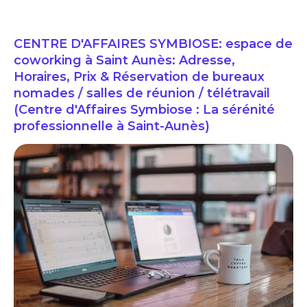
CENTRE D'AFFAIRES SYMBIOSE: espace de
coworking à Saint Aunès: Adresse,
Horaires, Prix & Réservation de bureaux
nomades / salles de réunion / télétravail
(Centre d'Affaires Symbiose : La sérénité
professionnelle à Saint-Aunès)