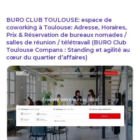
BURO CLUB TOULOUSE: espace de
coworking à Toulouse: Adresse, Horaires,
Prix & Réservation de bureaux nomades /
salles de réunion / télétravail (BURO Club
Toulouse Compans : Standing et agilité au
cœur du quartier d’affaires)