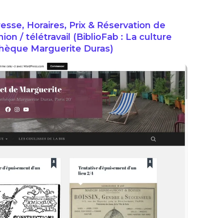
esse, Horaires, Prix & Réservation de
n / télétravail (BiblioFab : La culture
thèque Marguerite Duras)