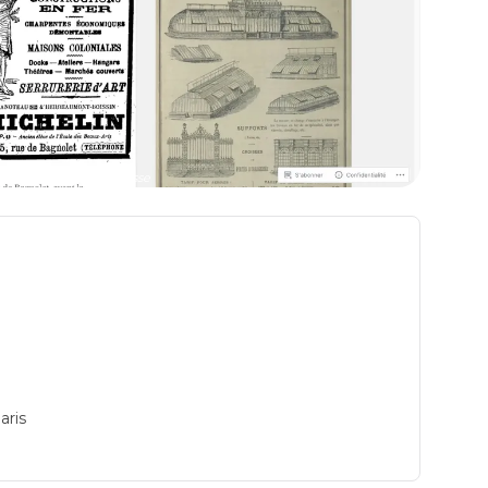
fablab à Paris 20: Adresse
aris