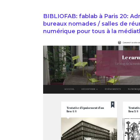
BIBLIOFAB: fablab à Paris 20: Adr
bureaux nomades / salles de réunio
numérique pour tous à la média