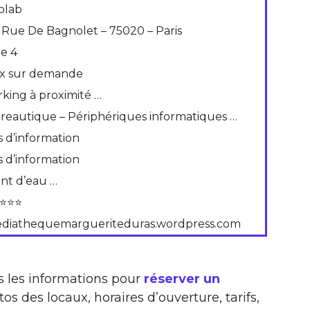
blab
5 Rue De Bagnolet – 75020 – Paris
de 4
ix sur demande
rking à proximité …
reautique – Périphériques informatiques …
s d’information
s d’information
int d’eau …
⭐⭐⭐
diathequemargueriteduras.wordpress.com
s les informations pour
réserver un
tos des locaux, horaires d’ouverture, tarifs,