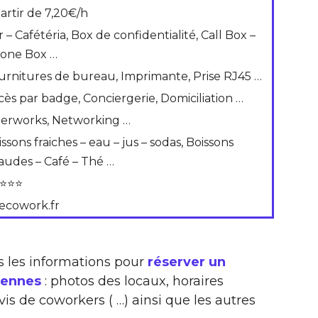
partir de 7,20€/h
 – Cafétéria, Box de confidentialité, Call Box –
one Box …
urnitures de bureau, Imprimante, Prise RJ45 …
cès par badge, Conciergerie, Domiciliation …
terworks, Networking …
ssons fraiches – eau – jus – sodas, Boissons
audes – Café – Thé …
⭐⭐⭐
ecowork.fr
s les informations pour
réserver un
Rennes
: photos des locaux, horaires
vis de coworkers ( …) ainsi que les autres