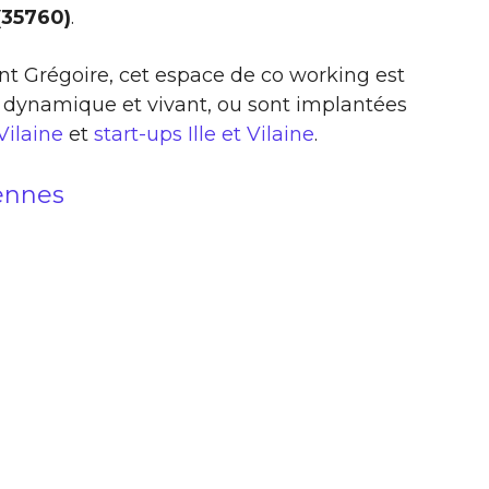
(35760)
.
int Grégoire, cet espace de co working est
 dynamique et vivant, ou sont implantées
 Vilaine
et
start-ups Ille et Vilaine
.
ennes