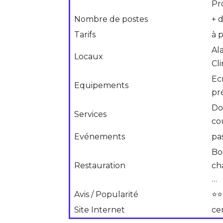
Pr
Nombre de postes
+ 
Tarifs
à p
Al
Locaux
Cl
Ec
Equipements
pr
Do
Services
co
Evénements
pa
Boi
Restauration
ch
…
Avis / Popularité
⭐⭐
Site Internet
cen