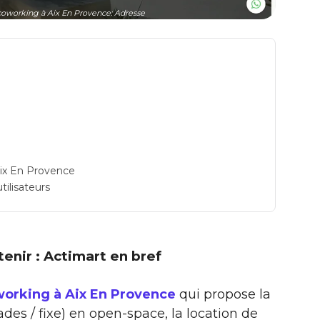
oworking à Aix En Provence: Adresse
Aix En Provence
tilisateurs
etenir : Actimart en bref
working à Aix En Provence
qui propose la
des / fixe) en open-space, la location de