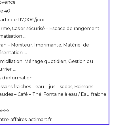
ovence
de 40
artir de 117,00€/jour
arme, Casier sécurisé – Espace de rangement,
imatisation …
ran – Moniteur, Imprimante, Matériel de
ésentation …
miciliation, Ménage quotidien, Gestion du
urrier …
s d’information
ssons fraiches – eau – jus – sodas, Boissons
audes – Café – Thé, Fontaine à eau / Eau fraiche
⭐⭐⭐
tre-affaires-actimart.fr